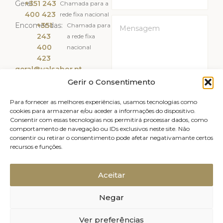
Geral:
+351 243
Chamada para a
400 423
rede fixa nacional
Encomendas:
+351
Chamada para
243
a rede fixa
400
nacional
423
geral@valsabor.pt
Gerir o Consentimento
Li e Aceito a
Política de
Privacidade
Para fornecer as melhores experiências, usamos tecnologias como
cookies para armazenar e/ou aceder a informações do dispositivo.
Consentir com essas tecnologias nos permitirá processar dados, como
ENVIAR
comportamento de navegação ou IDs exclusivos neste site. Não
consentir ou retirar o consentimento pode afetar negativamante certos
recursos e funções.
Livro de reclamações
Avisos legais
Canal de Denúncias
Política de Privacidade
Aceitar
Política de Cookies (UE)
Negar
Relatório de Sustentabilidade
2025, Valsabor, Produtos Alimentares
Ver preferências