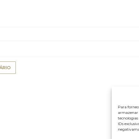
Para fornec
armazenar e
tecnologia
IDs exclusiv
negativaman