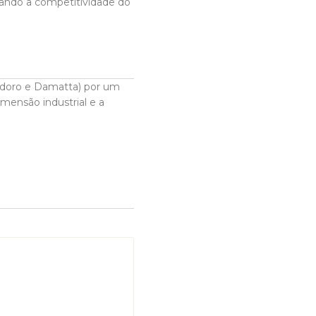
çando a competitividade do
zidoro e Damatta) por um
imensão industrial e a