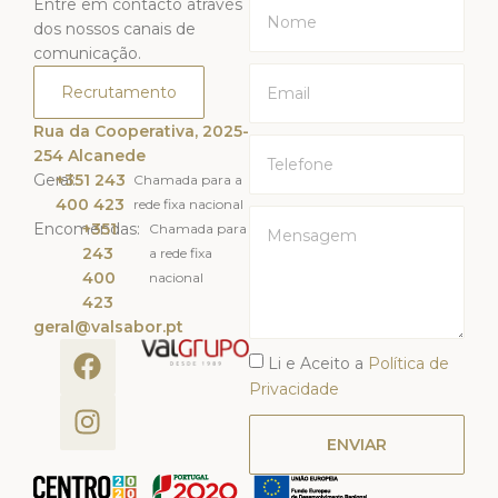
Entre em contacto através
dos nossos canais de
comunicação.
Recrutamento
Rua da Cooperativa, 2025-
254 Alcanede
Geral:
+351 243
Chamada para a
400 423
rede fixa nacional
Encomendas:
+351
Chamada para
243
a rede fixa
400
nacional
423
geral@valsabor.pt
Li e Aceito a
Política de
Privacidade
ENVIAR