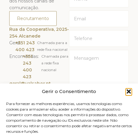
dos nossos canais de
comunicação.
Recrutamento
Rua da Cooperativa, 2025-
254 Alcanede
Geral:
+351 243
Chamada para a
400 423
rede fixa nacional
Encomendas:
+351
Chamada para
243
a rede fixa
400
nacional
423
geral@valsabor.pt
Gerir o Consentimento
Li e Aceito a
Política de
Privacidade
Para fornecer as melhores experiências, usamos tecnologias como
cookies para armazenar e/ou aceder a informações do dispositivo.
Consentir com essas tecnologias nos permitirá processar dados, como
ENVIAR
comportamento de navegação ou IDs exclusivos neste site. Não
consentir ou retirar o consentimento pode afetar negativamante certos
recursos e funções.
Livro de reclamações
Avisos legais