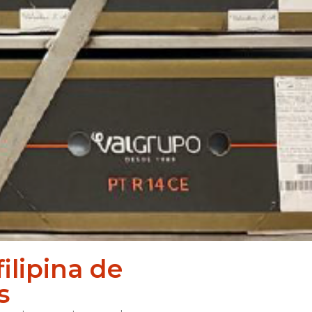
filipina de
s