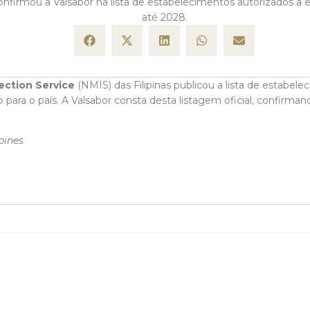
onfirmou a Valsabor na lista de estabelecimentos autorizados a 
até 2028.
ection Service
(NMIS) das Filipinas publicou a lista de estabel
 para o país. A Valsabor consta desta listagem oficial, confirman
pines