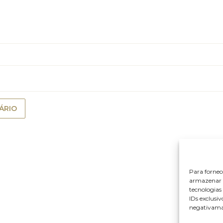
Para fornec
armazenar e
tecnologia
IDs exclusiv
negativaman