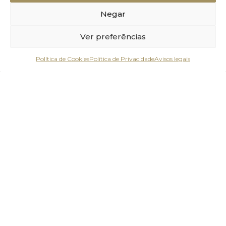
Negar
Ver preferências
Política de Cookies
Política de Privacidade
Avisos legais
Entre em contacto
Entre em contacto através
dos nossos canais de
comunicação.
Recrutamento
Rua da Cooperativa, 2025-
254 Alcanede
Geral:
+351 243
Chamada para a
400 423
rede fixa nacional
Encomendas:
+351
Chamada para
a rede fixa