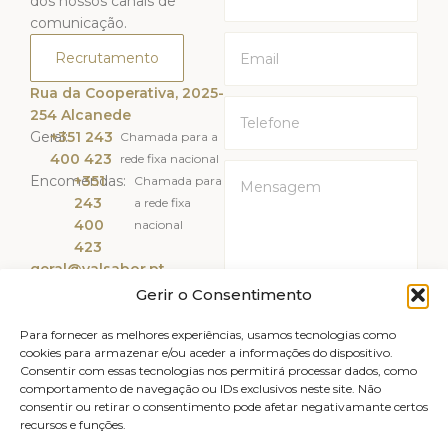
dos nossos canais de
comunicação.
Recrutamento
Rua da Cooperativa, 2025-
254 Alcanede
Geral:
+351 243
Chamada para a
400 423
rede fixa nacional
Encomendas:
+351
Chamada para
243
a rede fixa
400
nacional
423
geral@valsabor.pt
Gerir o Consentimento
Li e Aceito a
Política de
Privacidade
Para fornecer as melhores experiências, usamos tecnologias como
cookies para armazenar e/ou aceder a informações do dispositivo.
Consentir com essas tecnologias nos permitirá processar dados, como
ENVIAR
comportamento de navegação ou IDs exclusivos neste site. Não
consentir ou retirar o consentimento pode afetar negativamante certos
recursos e funções.
Livro de reclamações
Avisos legais