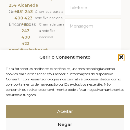
254 Alcanede
Geral:
+351 243
Chamada para a
400 423
rede fixa nacional
Encomendas:
+351
Chamada para
243
a rede fixa
400
nacional
423
geral@valsabor.pt
Gerir o Consentimento
Li e Aceito a
Política de
Privacidade
Para fornecer as melhores experiências, usamos tecnologias como
cookies para armazenar e/ou aceder a informações do dispositivo.
Consentir com essas tecnologias nos permitirá processar dados, como
ENVIAR
comportamento de navegação ou IDs exclusivos neste site. Não
consentir ou retirar o consentimento pode afetar negativamante certos
recursos e funções.
Livro de reclamações
Avisos legais
Canal de Denúncias
Política de Privacidade
Aceitar
Política de Cookies (UE)
Negar
Relatório de Sustentabilidade