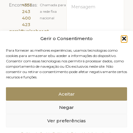
Encomendas:
+351
Chamada para
243
a rede fixa
400
nacional
423
geral@valsabor.pt
Gerir o Consentimento
Li e Aceito a
Política de
Privacidade
Para fornecer as melhores experiências, usamos tecnologias como
cookies para armazenar e/ou aceder a informações do dispositivo.
Consentir com essas tecnologias nos permitirá processar dados, como
ENVIAR
comportamento de navegação ou IDs exclusivos neste site. Não
consentir ou retirar o consentimento pode afetar negativamante certos
recursos e funções.
Livro de reclamações
Avisos legais
Canal de Denúncias
Política de Privacidade
Aceitar
Política de Cookies (UE)
Negar
Relatório de Sustentabilidade
2025, Valsabor, Produtos Alimentares
Ver preferências