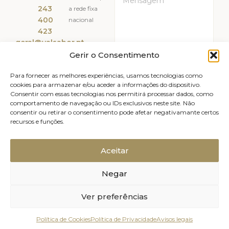
243
a rede fixa
400
nacional
423
geral@valsabor.pt
Gerir o Consentimento
Li e Aceito a
Política de
Privacidade
Para fornecer as melhores experiências, usamos tecnologias como
cookies para armazenar e/ou aceder a informações do dispositivo.
Consentir com essas tecnologias nos permitirá processar dados, como
ENVIAR
comportamento de navegação ou IDs exclusivos neste site. Não
consentir ou retirar o consentimento pode afetar negativamante certos
recursos e funções.
Livro de reclamações
Avisos legais
Canal de Denúncias
Política de Privacidade
Aceitar
Política de Cookies (UE)
Negar
Relatório de Sustentabilidade
2025, Valsabor, Produtos Alimentares
Ver preferências
Política de Cookies
Política de Privacidade
Avisos legais