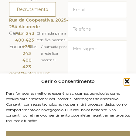
Recrutamento
Rua da Cooperativa, 2025-
254 Alcanede
Geral:
+351 243
Chamada para a
400 423
rede fixa nacional
Encomendas:
+351
Chamada para
243
a rede fixa
400
nacional
423
geral@valsabor.pt
Gerir o Consentimento
Li e Aceito a
Política de
Privacidade
Para fornecer as melhores experiências, usamos tecnologias como
cookies para armazenar e/ou aceder a informações do dispositivo.
Consentir com essas tecnologias nos permitirá processar dados, como
ENVIAR
comportamento de navegação ou IDs exclusivos neste site. Não
consentir ou retirar o consentimento pode afetar negativamante certos
recursos e funções.
Livro de reclamações
Avisos legais
Canal de Denúncias
Política de Privacidade