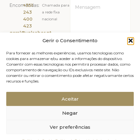
Encomendas:
+351
Chamada para
243
a rede fixa
400
nacional
423
geral@valsabor.pt
Gerir o Consentimento
Li e Aceito a
Política de
Privacidade
Para fornecer as melhores experiências, usamos tecnologias como
cookies para armazenar e/ou aceder a informações do dispositivo.
Consentir com essas tecnologias nos permitirá processar dados, como
ENVIAR
comportamento de navegação ou IDs exclusivos neste site. Não
consentir ou retirar o consentimento pode afetar negativamante certos
recursos e funções.
Livro de reclamações
Avisos legais
Canal de Denúncias
Política de Privacidade
Aceitar
Política de Cookies (UE)
Negar
Relatório de Sustentabilidade
2025, Valsabor, Produtos Alimentares
Ver preferências