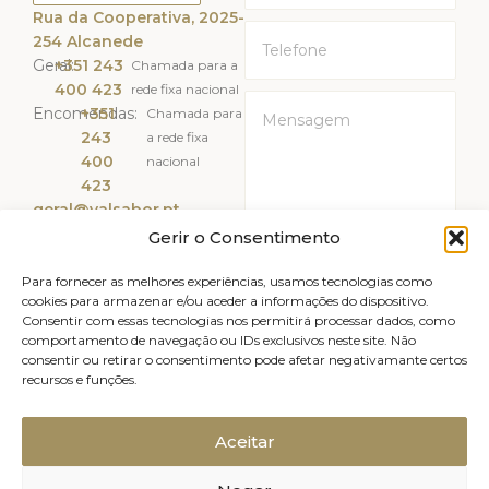
Rua da Cooperativa, 2025-
254 Alcanede
Geral:
+351 243
Chamada para a
400 423
rede fixa nacional
Encomendas:
+351
Chamada para
243
a rede fixa
400
nacional
423
geral@valsabor.pt
Gerir o Consentimento
Li e Aceito a
Política de
Privacidade
Para fornecer as melhores experiências, usamos tecnologias como
cookies para armazenar e/ou aceder a informações do dispositivo.
Consentir com essas tecnologias nos permitirá processar dados, como
ENVIAR
comportamento de navegação ou IDs exclusivos neste site. Não
consentir ou retirar o consentimento pode afetar negativamante certos
recursos e funções.
Livro de reclamações
Avisos legais
Canal de Denúncias
Política de Privacidade
Aceitar
Política de Cookies (UE)