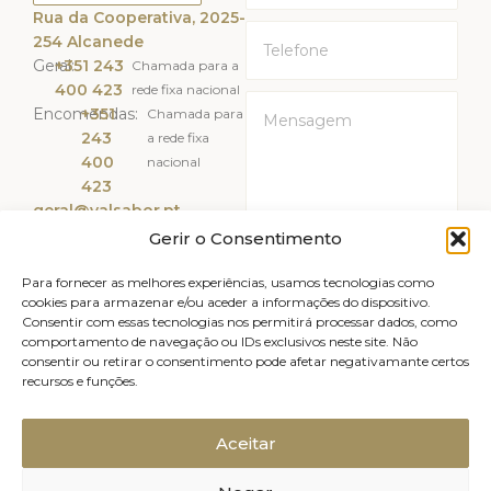
Rua da Cooperativa, 2025-
254 Alcanede
Geral:
+351 243
Chamada para a
400 423
rede fixa nacional
Encomendas:
+351
Chamada para
243
a rede fixa
400
nacional
423
geral@valsabor.pt
Gerir o Consentimento
Li e Aceito a
Política de
Privacidade
Para fornecer as melhores experiências, usamos tecnologias como
cookies para armazenar e/ou aceder a informações do dispositivo.
Consentir com essas tecnologias nos permitirá processar dados, como
ENVIAR
comportamento de navegação ou IDs exclusivos neste site. Não
consentir ou retirar o consentimento pode afetar negativamante certos
recursos e funções.
Livro de reclamações
Avisos legais
Canal de Denúncias
Política de Privacidade
Aceitar
Política de Cookies (UE)