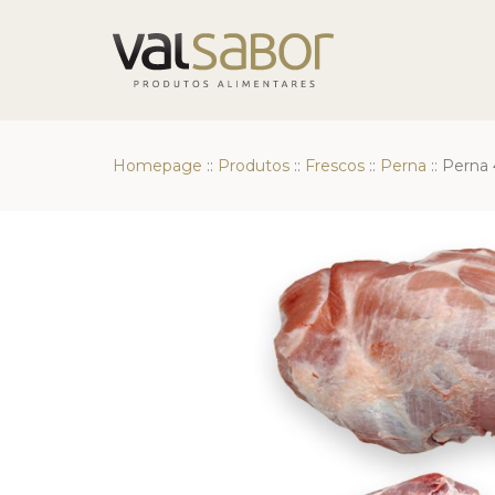
Homepage
::
Produtos
::
Frescos
::
Perna
::
Perna