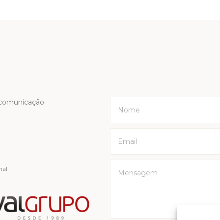
o
 comunicação.
nal