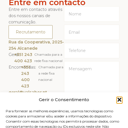
Entre em contacto
Entre em contacto através
dos nossos canais de
comunicação.
Recrutamento
Rua da Cooperativa, 2025-
254 Alcanede
Geral:
+351 243
Chamada para a
400 423
rede fixa nacional
Encomendas:
+351
Chamada para
243
a rede fixa
400
nacional
423
geral@valsabor.pt
Gerir o Consentimento
Li e Aceito a
Política de
Privacidade
Para fornecer as melhores experiências, usamos tecnologias como
cookies para armazenar e/ou aceder a informações do dispositivo.
Consentir com essas tecnologias nos permitirá processar dados, como
ENVIAR
comportamento de navegação ou IDs exclusivos neste site. Não