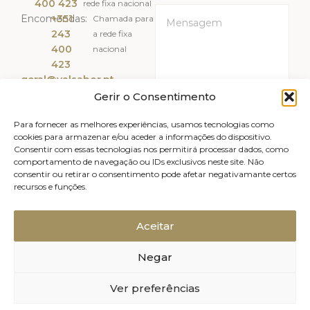
400 423
rede fixa nacional
Encomendas:
+351
Chamada para
243
a rede fixa
400
nacional
423
geral@valsabor.pt
Gerir o Consentimento
Li e Aceito a
Política de
Privacidade
Para fornecer as melhores experiências, usamos tecnologias como
cookies para armazenar e/ou aceder a informações do dispositivo.
Consentir com essas tecnologias nos permitirá processar dados, como
ENVIAR
comportamento de navegação ou IDs exclusivos neste site. Não
consentir ou retirar o consentimento pode afetar negativamante certos
recursos e funções.
Livro de reclamações
Avisos legais
Canal de Denúncias
Política de Privacidade
Aceitar
Política de Cookies (UE)
Negar
Relatório de Sustentabilidade
2025, Valsabor, Produtos Alimentares
Ver preferências