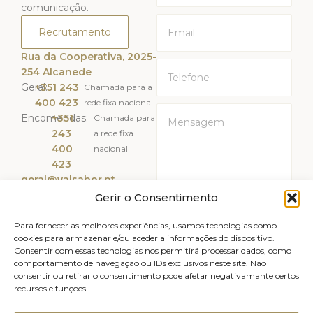
comunicação.
Recrutamento
Rua da Cooperativa, 2025-
254 Alcanede
Geral:
+351 243
Chamada para a
400 423
rede fixa nacional
Encomendas:
+351
Chamada para
243
a rede fixa
400
nacional
423
geral@valsabor.pt
Gerir o Consentimento
Li e Aceito a
Política de
Privacidade
Para fornecer as melhores experiências, usamos tecnologias como
cookies para armazenar e/ou aceder a informações do dispositivo.
Consentir com essas tecnologias nos permitirá processar dados, como
ENVIAR
comportamento de navegação ou IDs exclusivos neste site. Não
consentir ou retirar o consentimento pode afetar negativamante certos
recursos e funções.
Livro de reclamações
Avisos legais