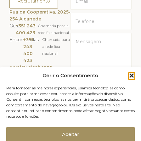
Recrutamento
Rua da Cooperativa, 2025-
254 Alcanede
Geral:
+351 243
Chamada para a
400 423
rede fixa nacional
Encomendas:
+351
Chamada para
243
a rede fixa
400
nacional
423
geral@valsabor.pt
Gerir o Consentimento
Li e Aceito a
Política de
Privacidade
Para fornecer as melhores experiências, usamos tecnologias como
cookies para armazenar e/ou aceder a informações do dispositivo.
Consentir com essas tecnologias nos permitirá processar dados, como
ENVIAR
comportamento de navegação ou IDs exclusivos neste site. Não
consentir ou retirar o consentimento pode afetar negativamante certos
recursos e funções.
Livro de reclamações
Avisos legais
Canal de Denúncias
Política de Privacidade
Aceitar
Política de Cookies (UE)