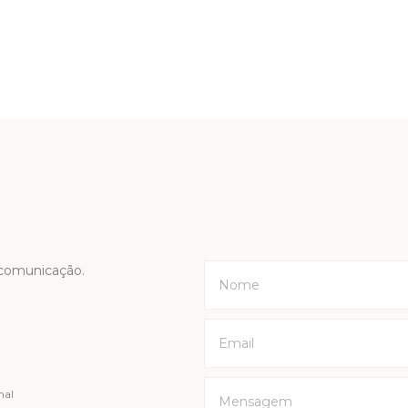
o
 comunicação.
nal