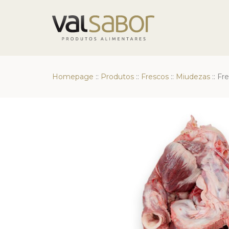
Homepage
::
Produtos
::
Frescos
::
Miudezas
::
Fr