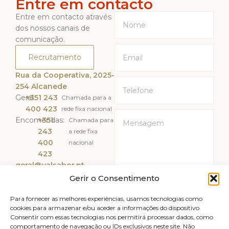
Entre em contacto
Entre em contacto através
dos nossos canais de
comunicação.
Recrutamento
Rua da Cooperativa, 2025-
254 Alcanede
Geral:
+351 243
Chamada para a
400 423
rede fixa nacional
Encomendas:
+351
Chamada para
243
a rede fixa
400
nacional
423
geral@valsabor.pt
Gerir o Consentimento
Li e Aceito a
Política de
Privacidade
Para fornecer as melhores experiências, usamos tecnologias como
cookies para armazenar e/ou aceder a informações do dispositivo.
Consentir com essas tecnologias nos permitirá processar dados, como
ENVIAR
comportamento de navegação ou IDs exclusivos neste site. Não