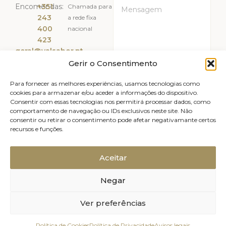
Encomendas:
+351
Chamada para
243
a rede fixa
400
nacional
423
geral@valsabor.pt
Gerir o Consentimento
Li e Aceito a
Política de
Privacidade
Para fornecer as melhores experiências, usamos tecnologias como
cookies para armazenar e/ou aceder a informações do dispositivo.
Consentir com essas tecnologias nos permitirá processar dados, como
ENVIAR
comportamento de navegação ou IDs exclusivos neste site. Não
consentir ou retirar o consentimento pode afetar negativamante certos
recursos e funções.
Livro de reclamações
Avisos legais
Canal de Denúncias
Política de Privacidade
Aceitar
Política de Cookies (UE)
Negar
Relatório de Sustentabilidade
2025, Valsabor, Produtos Alimentares
Ver preferências
Política de Cookies
Política de Privacidade
Avisos legais